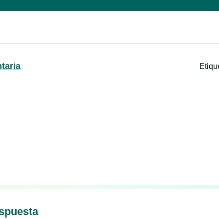
taria
Etiq
espuesta