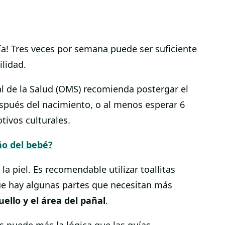
ía! Tres veces por semana puede ser suficiente
lidad.
l de la Salud (OMS) recomienda postergar el
spués del nacimiento, o al menos esperar 6
tivos culturales.
ño del bebé?
a piel. Es recomendable utilizar toallitas
ue hay algunas partes que necesitan más
uello y el área del pañal
.
s puede más la lógica que las guías